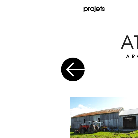
projets
A
AR