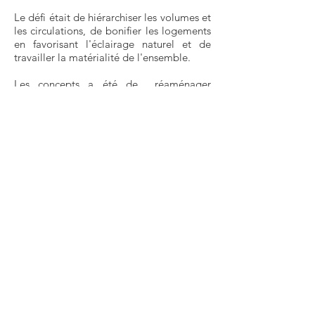
Le défi était de hiérarchiser les volumes et
les circulations, de bonifier les logements
en favorisant l'éclairage naturel et de
travailler la matérialité de l'ensemble.
Les concepts a été de réaménager
complètement le premier niveau afin
d’obtenir des logements traversant avec
de la fenestration à la fois sur les rues St-
Sauveur et de l’Aqueduc en plus d’une
réfection complète des façades en lien
avec leur volume respectif :
- Le triplex : changement du parement de
vinyle par un parement à clin de
fibrociment, remplacement des fenêtres
par un modèle à guillotine à l’image des
ouvertures originales, intégration d’une
nouvelle entrée avec porte architecturale
en bois sur la rue Napoléon et rénovation
de la corniche ;
- L’agrandissement : unification du