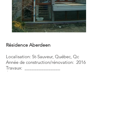
Résidence Aberdeen
Localisation: St-Sauveur, Québec, Qc
Année de construction/rénovation: 2016
Travaux: _______________
Équipe d'Architecture: J. Deschênes, AM.
Rondeau, A. Couture, J. Pageau
​Crédits photos: _____________​
écrire un texte ici
_________________________________
#constructionneuve #stsauveur
#maisonunifamiliale #urbain
#résidentiel #quebec​