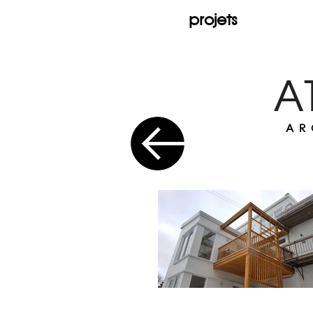
projets
A
AR